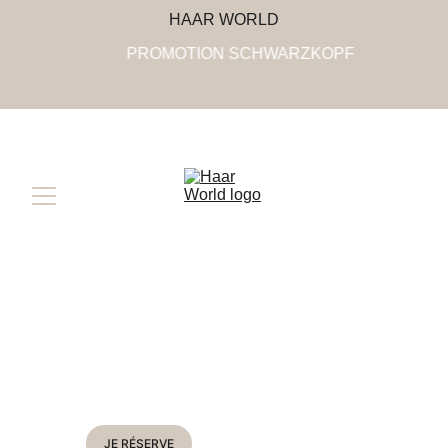
HAAR WORLD
PROMOTION SCHWARZKOPF
Réserver l'un 
de nos 
services
Rendez-vous directement sur Planity - 
HAAR WORLD Clermont-Ferrand. 
JE RÉSERVE